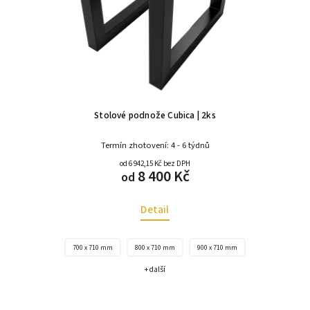
Stolové podnože Cubica | 2ks
Termín zhotovení: 4 - 6 týdnů
od 6 942,15 Kč bez DPH
8 400 Kč
od
Detail
700 x 710 mm
800 x 710 mm
900 x 710 mm
+ další