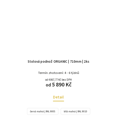
Stolová podnož ORGANIC | 710mm | 2ks
Termín zhotovení: 4 - 6 týdnů
od 4 867,77 Kč bez DPH
5 890 Kč
od
Detail
černá matná | RAL 9005
bílá matná | RAL 9010