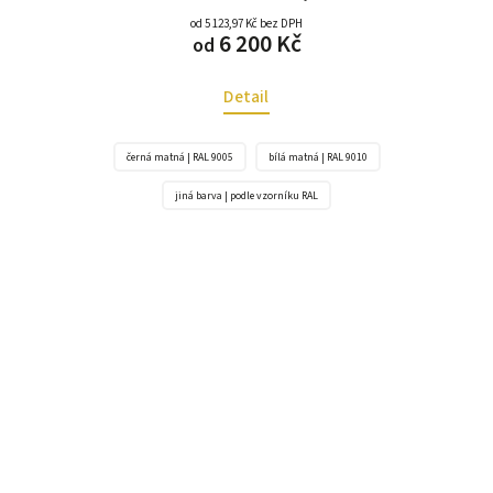
od 5 123,97 Kč bez DPH
6 200 Kč
od
Detail
černá matná | RAL 9005
bílá matná | RAL 9010
jiná barva | podle vzorníku RAL