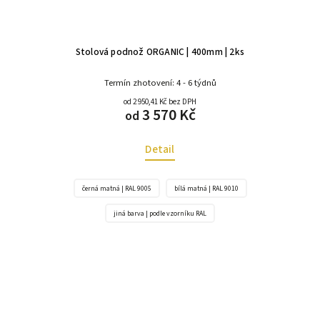
Stolová podnož ORGANIC | 400mm | 2ks
Termín zhotovení: 4 - 6 týdnů
od 2 950,41 Kč bez DPH
3 570 Kč
od
Detail
černá matná | RAL 9005
bílá matná | RAL 9010
jiná barva | podle vzorníku RAL