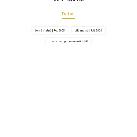
Detail
černá matná | RAL 9005
bílá matná | RAL 9010
jiná barva | podle vzorníku RAL