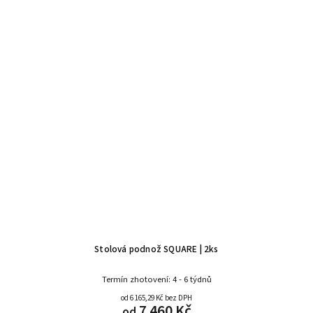
Stolová podnož SQUARE | 2ks
Termín zhotovení: 4 - 6 týdnů
od 6 165,29 Kč bez DPH
7 460 Kč
od