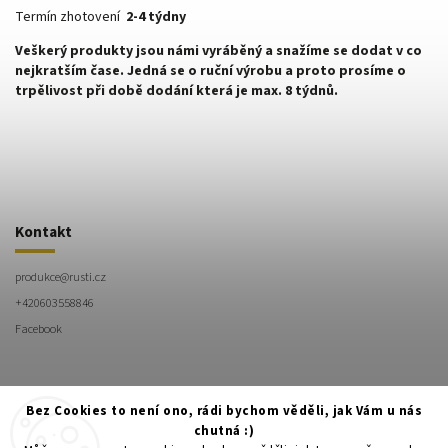
Termín zhotovení
2-4 týdny
Veškerý produkty jsou námi vyráběný a snažíme se dodat v co
nejkratším čase. Jedná se o ruční výrobu a proto prosíme o
trpělivost při době dodání která je max. 8 týdnů.
Kontakt
produkce
@
rusti.cz
+420603558846
Facebook
Bez Cookies to není ono, rádi bychom věděli, jak Vám u nás
chutná :)
+420603558846
Facebook