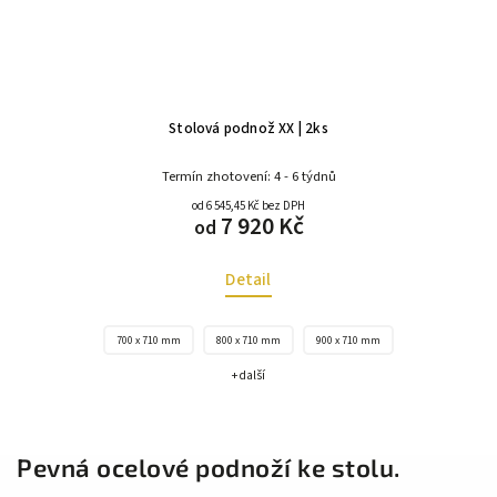
Stolová podnož XX | 2ks
Termín zhotovení: 4 - 6 týdnů
od 6 545,45 Kč bez DPH
7 920 Kč
od
Detail
700 x 710 mm
800 x 710 mm
900 x 710 mm
+ další
Pevná ocelové podnoží ke stolu.