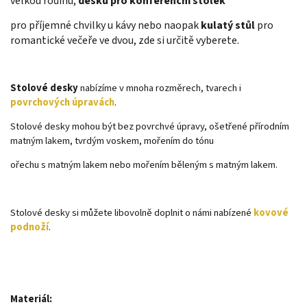
velkou rodinu,
desku pro konferenční stolek
pro příjemné chvilky u kávy nebo naopak
kulatý stůl
pro
romantické večeře ve dvou, zde si určitě vyberete.
Stolové desky
nabízíme v mnoha rozměrech, tvarech i
povrchových úpravách
.
Stolové desky mohou být bez povrchvé úpravy, ošetřené přírodním
matným lakem, tvrdým voskem, mořením do tónu
ořechu s matným lakem nebo mořením běleným s matným lakem.
Stolové desky si můžete libovolně doplnit o námi nabízené
kovové
podnoží
.
Materiál: