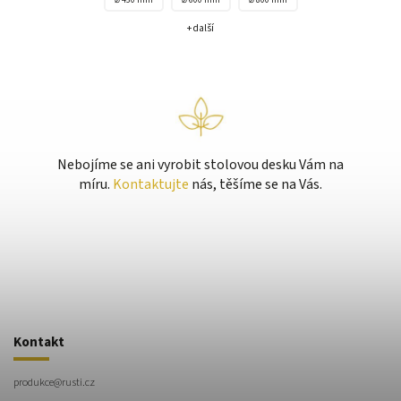
+ další
Nebojíme se ani vyrobit stolovou desku Vám na
míru.
Kontaktujte
nás, těšíme se na Vás.
Kontakt
produkce
@
rusti.cz