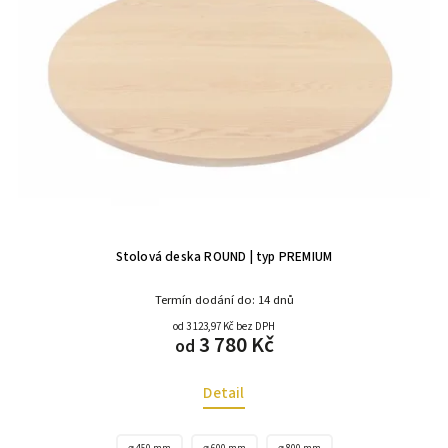
Stolová deska ROUND | typ PREMIUM
Termín dodání do: 14 dnů
od 3 123,97 Kč bez DPH
3 780 Kč
od
Detail
⌀ 450 mm
⌀ 600 mm
⌀ 800 mm