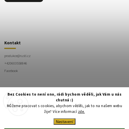
Kontakt
produkce
@
rusti.cz
+420603558846
Facebook
Bez Cookies to není ono, rádi bychom věděli, jak Vám u nás
chutná :)
+420603558846
Facebook
Můžeme pracovat s cookies, abychom věděli, jak to na našem webu
žije? Více informací
zde.
Nastavení
Copyright 2026
RUSTI
. Všechna práva vyhrazena.
Upravit nastavení cookies