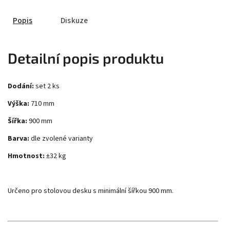
Popis
Diskuze
Detailní popis produktu
Dodání:
set 2 ks
Výška:
710 mm
Šířka:
900 mm
Barva:
dle zvolené varianty
Hmotnost:
±32 kg
Určeno pro stolovou desku s minimální šířkou 900 mm.