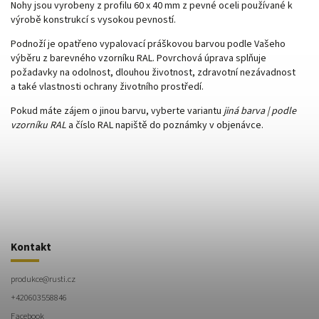
Nohy jsou vyrobeny z profilu 60 x 40 mm z pevné oceli používané k
výrobě konstrukcí s vysokou pevností.
Podnoží je opatřeno vypalovací práškovou barvou podle Vašeho
výběru z barevného vzorníku RAL. Povrchová úprava splňuje
požadavky na odolnost, dlouhou životnost, zdravotní nezávadnost
a také vlastnosti ochrany životního prostředí.
Pokud máte zájem o jinou barvu, vyberte variantu
jiná barva | podle
vzorníku RAL
a číslo RAL napiště do poznámky v objenávce.
Kontakt
produkce
@
rusti.cz
+420603558846
Facebook