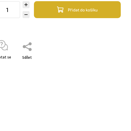
Přidat do košíku
tat se
Sdílet