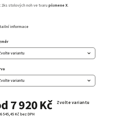
 2ks stolových noh ve tvaru
písmene X
.
tailní informace
změr
rva
od
7 920 Kč
Zvolte variantu
6 545,45 Kč
bez DPH