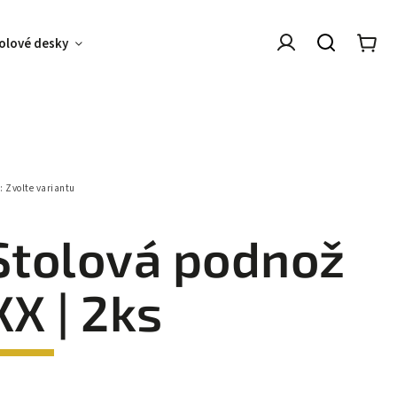
olové desky
Kovové podnoží
O nás
Arch
:
Zvolte variantu
Stolová podnož
XX | 2ks