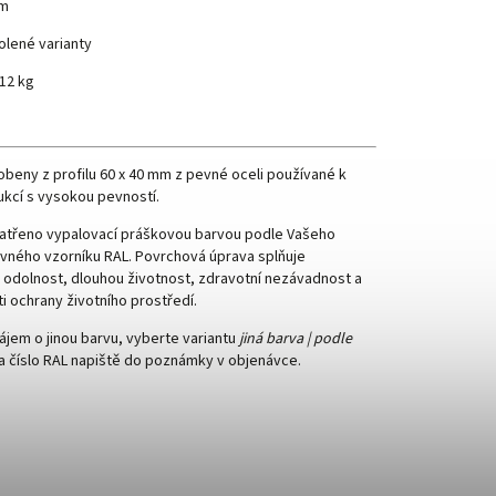
m
olené varianty
12 kg
obeny z profilu 60 x 40 mm z pevné oceli používané k
kcí s vysokou pevností.
patřeno vypalovací práškovou barvou podle Vašeho
vného vzorníku RAL. Povrchová úprava splňuje
odolnost, dlouhou životnost, zdravotní nezávadnost a
ti ochrany životního prostředí.
jem o jinou barvu, vyberte variantu
jiná barva | podle
a číslo RAL napiště do poznámky v objenávce.