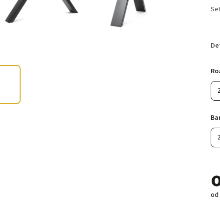
Set
De
Ro
Ba
od