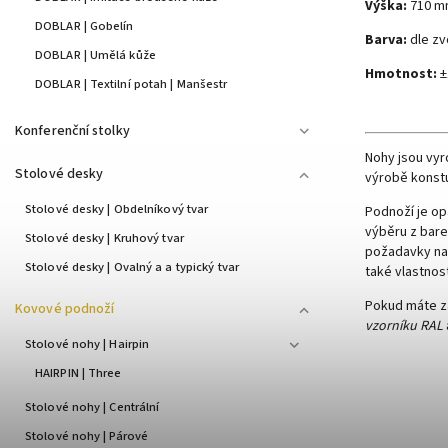
Výška:
710 m
DOBLAR | Gobelín
Barva:
dle zv
DOBLAR | Umělá kůže
Hmotnost:
±
DOBLAR | Textilní potah | Manšestr
Konferenční stolky
Nohy jsou vyr
Stolové desky
výrobě konstu
Stolové desky | Obdelníkový tvar
Podnoží je o
výběru z bare
Stolové desky | Kruhový tvar
požadavky na 
Stolové desky | Ovalný a a typický tvar
také vlastnos
Pokud máte zá
Kovové podnoží
vzorníku RAL
Stolové nohy | Hairpin
HAIRPIN | Three
Stolové nohy | Centrální
Stolové nohy | Párové