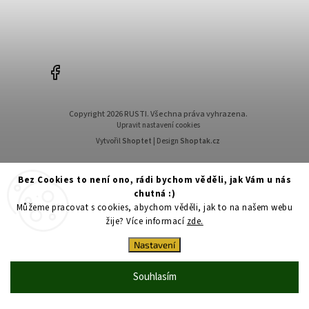
+420603558846
Facebook
Copyright 2026
RUSTI
. Všechna práva vyhrazena.
Upravit nastavení cookies
Vytvořil
Shoptet
| Design
Shoptak.cz
Bez Cookies to není ono, rádi bychom věděli, jak Vám u nás
chutná :)
Můžeme pracovat s cookies, abychom věděli, jak to na našem webu
žije? Více informací
zde.
Nastavení
Souhlasím