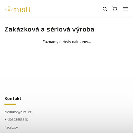
Zakázková a sériová výroba
Záznamy nebyly nalezeny...
Kontakt
produkce
@
rusti.cz
+420603558846
Facebook