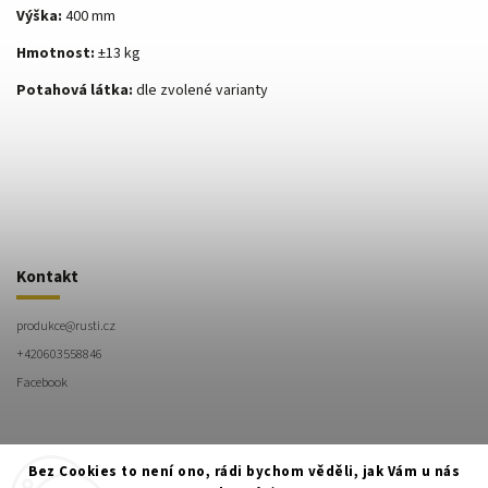
Výška:
400 mm
Hmotnost:
±13 kg
Potahová látka:
dle zvolené varianty
Kontakt
produkce
@
rusti.cz
+420603558846
Facebook
Bez Cookies to není ono, rádi bychom věděli, jak Vám u nás