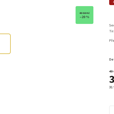
48 360 Kč
–20 %
Sed
Tir
Pře
De
48 
3
31 