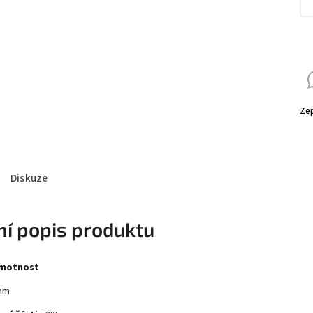
Zep
Diskuze
ní popis produktu
hmotnost
mm