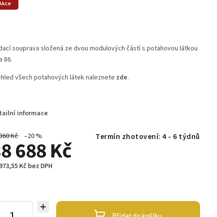
Akce
ací souprava složená ze dvou modulových částí s potahovou látkou
a 86.
hled všech potahových látek naleznete
zde
.
tailní informace
360 Kč
–20 %
Termín zhotovení: 4 - 6 týdnů
8 688 Kč
973,55 Kč bez DPH
Přidat do košíku