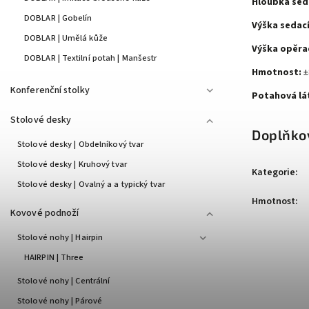
Hloubka seda
DOBLAR | Gobelín
Výška sedací
DOBLAR | Umělá kůže
Výška opěra
DOBLAR | Textilní potah | Manšestr
Hmotnost:
±
Konferenční stolky
Potahová lá
Stolové desky
Doplňko
Stolové desky | Obdelníkový tvar
Stolové desky | Kruhový tvar
Kategorie
:
Stolové desky | Ovalný a a typický tvar
Hmotnost
:
Kovové podnoží
Stolové nohy | Hairpin
HAIRPIN | Three
Stolové nohy | Centrální
Stolové nohy | Párové