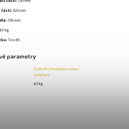
cí části:
700 mm
 části:
420 mm
dla:
700 mm
83 kg
tka:
Tira 86
vé parametry
DOBLAR | Modulární sedací
soupravy
83 kg