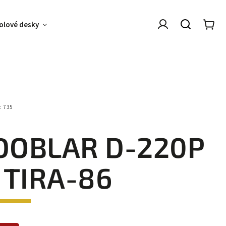
olové desky
Kovové podnoží
O nás
Arch
:
735
DOBLAR D-220P
| TIRA-86